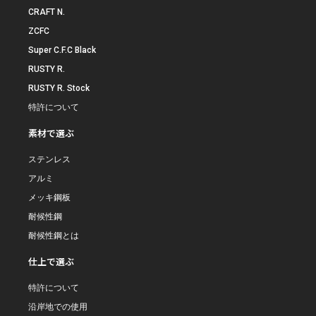
CRAFT N.
ZCFC
Super C.F.C Black
RUSTY R.
RUSTY R. Stock
特許について
素材で選ぶ
ステンレス
アルミ
メッキ鋼板
耐候性鋼
耐候性鋼とは
仕上で選ぶ
特許について
沿岸地での使用