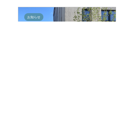
お知らせ
施工事例「イニシア祖師ヶ谷大
蔵 植栽パネル/館銘板」