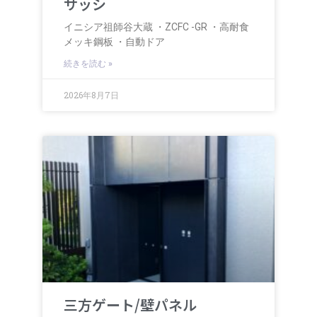
サッシ
イニシア祖師谷大蔵 ・ZCFC -GR ・高耐食
メッキ鋼板 ・自動ドア
続きを読む »
2026年8月7日
三方ゲート/壁パネル