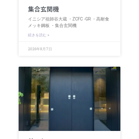
集合玄関機
イニシア祖師谷大蔵 ・ZCFC -GR ・高耐食
メッキ鋼板 ・集合玄関機
続きを読む »
2026年8月7日