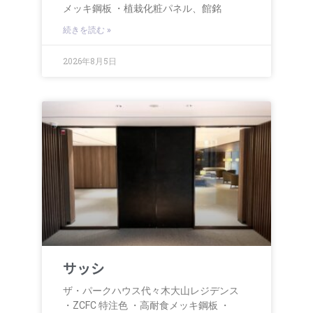
メッキ鋼板 ・植栽化粧パネル、館銘
続きを読む »
2026年8月5日
サッシ
ザ・パークハウス代々木大山レジデンス
・ZCFC 特注色 ・高耐食メッキ鋼板 ・