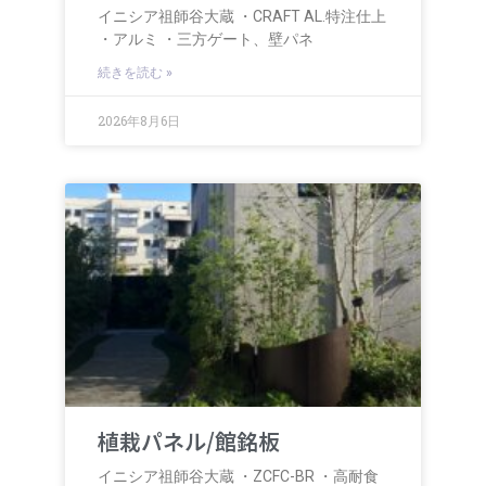
イニシア祖師谷大蔵 ・CRAFT AL.特注仕上
・アルミ ・三方ゲート、壁パネ
続きを読む »
2026年8月6日
植栽パネル/館銘板
イニシア祖師谷大蔵 ・ZCFC-BR ・高耐食