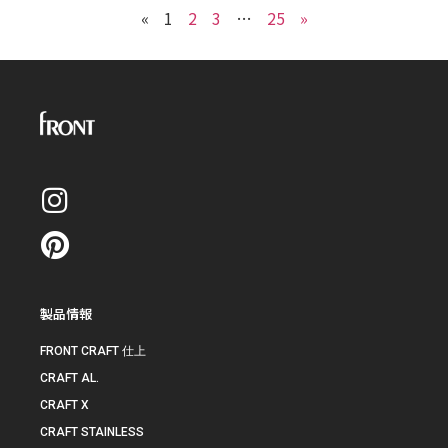
«
1
2
3
…
25
»
製品情報
FRONT CRAFT 仕上
CRAFT AL.
CRAFT X
CRAFT STAINLESS