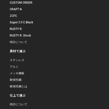
CUSTOM ORDER
CRAFT N.
ZCFC
Super C.F.C Black
RUSTY R.
RUSTY R. Stock
特許について
素材で選ぶ
ステンレス
アルミ
メッキ鋼板
耐候性鋼
耐候性鋼とは
仕上で選ぶ
特許について