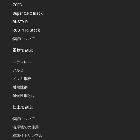
ZCFC
Super C.F.C Black
RUSTY R.
RUSTY R. Stock
特許について
素材で選ぶ
ステンレス
アルミ
メッキ鋼板
耐候性鋼
耐候性鋼とは
仕上で選ぶ
特許について
沿岸地での使用
標準仕上サンプル