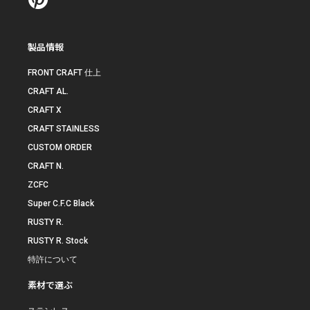
製品情報
FRONT CRAFT 仕上
CRAFT AL.
CRAFT X
CRAFT STAINLESS
CUSTOM ORDER
CRAFT N.
ZCFC
Super C.F.C Black
RUSTY R.
RUSTY R. Stock
特許について
素材で選ぶ