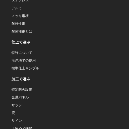
ステンレス
アルミ
メッキ鋼板
耐候性鋼
耐候性鋼とは
仕上で選ぶ
特許について
沿岸地での使用
標準仕上サンプル
加工で選ぶ
特定防火設備
金属パネル
サッシ
庇
サイン
土留め／擁壁