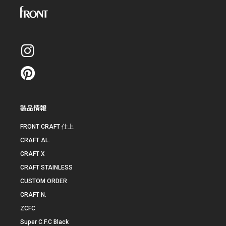
製品情報
FRONT CRAFT 仕上
CRAFT AL.
CRAFT X
CRAFT STAINLESS
CUSTOM ORDER
CRAFT N.
ZCFC
Super C.F.C Black