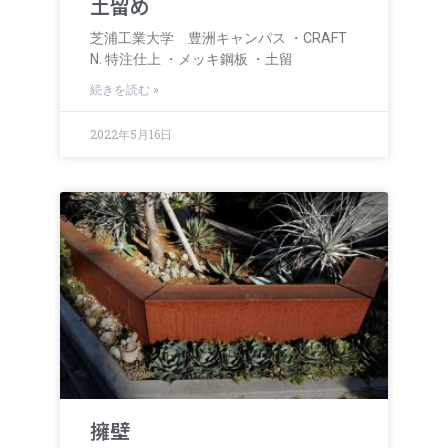
土留め
芝浦工業大学 豊洲キャンパス ・CRAFT
N. 特注仕上 ・メッキ鋼板 ・土留
続きを読む »
2022年5月16日
擁壁