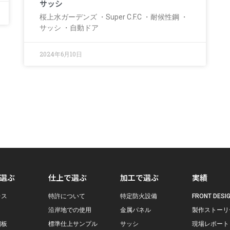
サッシ
桜上水ガーデンズ ・Super C.F.C ・耐候性鋼 ・
サッシ ・自動ドア
2024年6月10日
選ぶ
仕上で選ぶ
加工で選ぶ
実績
レス
特許について
特定防火設備
FRONT DESIG
沿岸地での使用
金属パネル
製作ストーリ
鋼板
標準仕上サンプル
サッシ
現場レポート