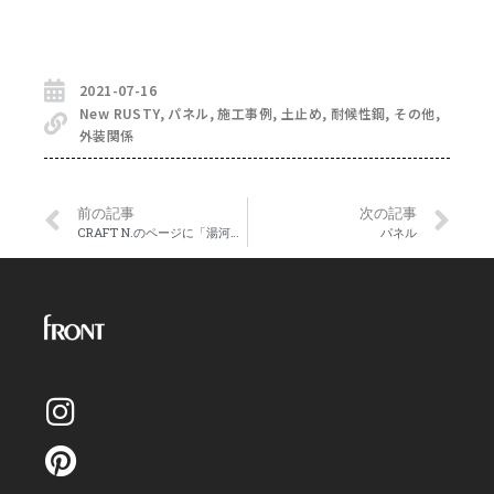
2021-07-16
New RUSTY
,
パネル
,
施工事例
,
土止め
,
耐候性鋼
,
その他
,
外装関係
前の記事
次の記事
CRAFT N.のページに「湯河原惣湯 Books and Retreat」のstoryを追加いたしました。
パネル