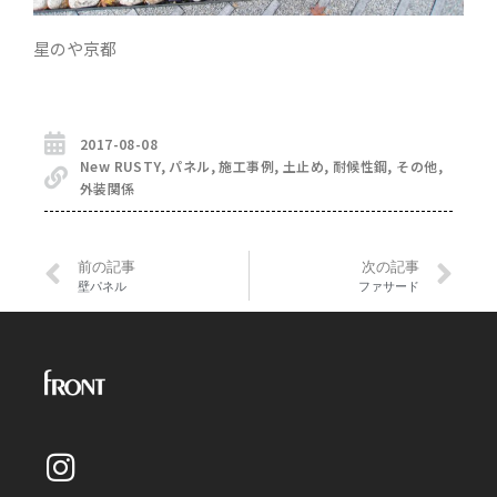
星のや京都
2017-08-08
New RUSTY
,
パネル
,
施工事例
,
土止め
,
耐候性鋼
,
その他
,
外装関係
前の記事
次の記事
壁パネル
ファサード