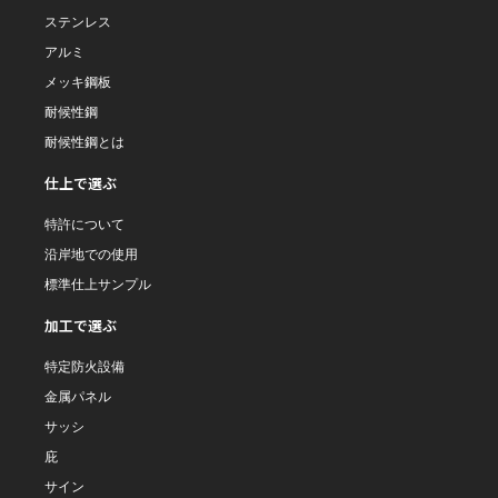
ステンレス
アルミ
メッキ鋼板
耐候性鋼
耐候性鋼とは
仕上で選ぶ
特許について
沿岸地での使用
標準仕上サンプル
加工で選ぶ
特定防火設備
金属パネル
サッシ
庇
サイン