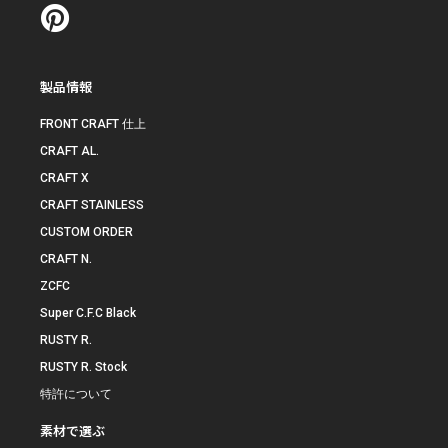
製品情報
FRONT CRAFT 仕上
CRAFT AL.
CRAFT X
CRAFT STAINLESS
CUSTOM ORDER
CRAFT N.
ZCFC
Super C.F.C Black
RUSTY R.
RUSTY R. Stock
特許について
素材で選ぶ